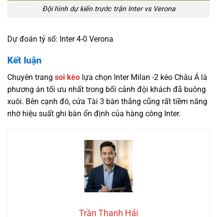
Đội hình dự kiến trước trận Inter vs Verona
Dự đoán tỷ số: Inter 4-0 Verona
Kết luận
Chuyên trang
soi kèo
lựa chọn Inter Milan -2 kèo Châu Á là
phương án tối ưu nhất trong bối cảnh đội khách đã buông
xuôi. Bên cạnh đó, cửa Tài 3 bàn thắng cũng rất tiềm năng
nhờ hiệu suất ghi bàn ổn định của hàng công Inter.
Trần Thanh Hải