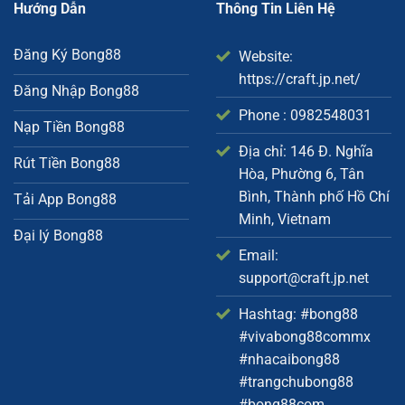
Hướng Dẫn
Thông Tin Liên Hệ
Đăng Ký Bong88
Website:
https://craft.jp.net/
Đăng Nhập Bong88
Phone : 0982548031
Nạp Tiền Bong88
Địa chỉ: 146 Đ. Nghĩa
Rút Tiền Bong88
Hòa, Phường 6, Tân
Bình, Thành phố Hồ Chí
Tải App Bong88
Minh, Vietnam
Đại lý Bong88
Email:
support@craft.jp.net
Hashtag: #bong88
#vivabong88commx
#nhacaibong88
#trangchubong88
#bong88com