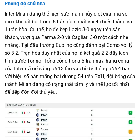
Phong độ chủ nhà
Inter Milan đang thể hiện sức mạnh hủy diệt của nhà vô
địch khi bất bại trong 5 trận gần nhất với 4 chiến thắng và
1 trận hòa. Cụ thể, họ đè bẹp Lazio 3-0 ngay trên sân
khách, vượt qua Parma 2-0 và Cagliari 3-0 một cách nhẹ
nhàng. Tại đấu trường Cup, họ cũng đánh bại Como với tỷ
số 3-2. Trận hòa duy nhất của họ là kết quả 2-2 đầy kịch
tính trước Torino. Tổng cộng trong 5 trận này, hàng công
của Inter đã nổ súng tới 13 lần và chỉ để thủng lưới 4 bàn.
Với hiệu số bàn thắng bại dương 54 trên BXH, đội bóng của
thành Milan đang có trạng thái tâm lý và thể lực tốt nhất
để tiếp đón đối thủ yếu.