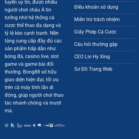
tuyến uy tín, được nhiều
Điều khoản sử dụng
người chơi châu Á tin
tưởng nhờ hệ thống cá
Miễn trừ trách nhiệm
cược thể thao đa dạng và
Giấy Phép Cá Cược
tỷ lệ kèo cạnh tranh. Nền
tảng cung cấp đầy đủ các
Câu hỏi thường gặp
sản phẩm hấp dẫn như
bóng đá, casino live, slot
CEO Lin Hy Xing
game và game bài đổi
Sơ Đồ Trang Web
thưởng. Bong88 sở hữu
giao diện hiện đại, tối ưu
trên cả máy tính lẫn di
động, giúp người chơi thao
tác nhanh chóng và mượt
mà.