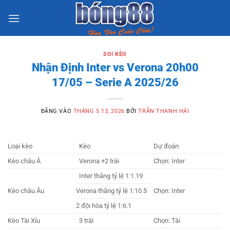
Bỏ
qua
nội
dung
SOI KÈO
Nhận Định Inter vs Verona 20h00
17/05 – Serie A 2025/26
ĐĂNG VÀO
THÁNG 5 13, 2026
BỞI
TRẦN THANH HẢI
Loại kèo
Kèo
Dự đoán
Kèo châu Á
Verona +2 trái
Chọn: Inter
Inter thắng tỷ lệ 1:1.19
Kèo châu Âu
Verona thắng tỷ lệ 1:10.5
Chọn: Inter
2 đội hòa tỷ lệ 1:6.1
Kèo Tài Xỉu
3 trái
Chọn: Tài