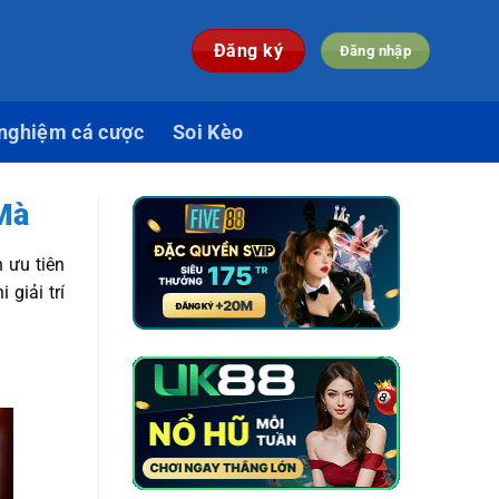
Đăng ký
Đăng nhập
 nghiệm cá cược
Soi Kèo
Mà
 ưu tiên
 giải trí