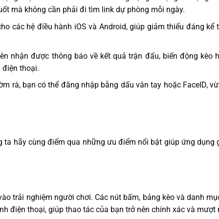
suốt mà không cần phải đi tìm link dự phòng mỗi ngày.
 cho các hệ điều hành iOS và Android, giúp giảm thiểu đáng kể t
iên nhận được thông báo về kết quả trận đấu, biến động kèo 
điện thoại.
ườm rà, bạn có thể đăng nhập bằng dấu vân tay hoặc FaceID, v
g ta hãy cùng điểm qua những ưu điểm nổi bật giúp ứng dụng 
ào trải nghiệm người chơi. Các nút bấm, bảng kèo và danh m
nh điện thoại, giúp thao tác của bạn trở nên chính xác và mượt