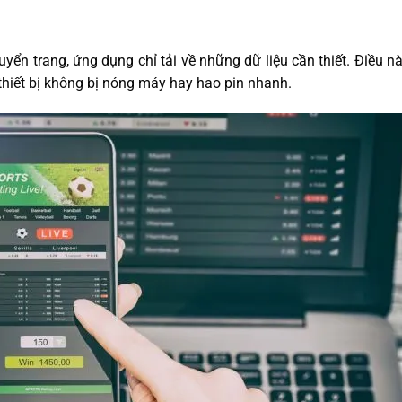
huyển trang, ứng dụng chỉ tải về những dữ liệu cần thiết. Điều 
thiết bị không bị nóng máy hay hao pin nhanh.