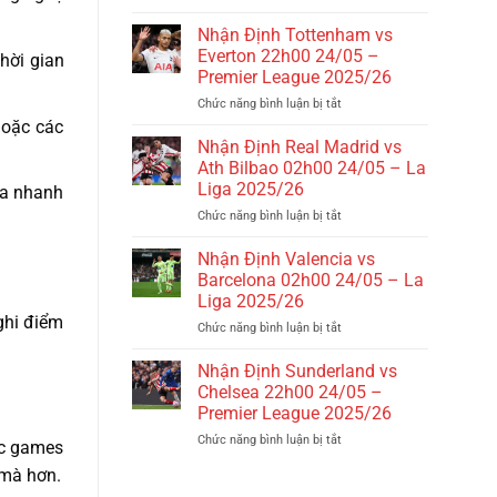
Nhận
Định
Nhận Định Tottenham vs
West
Everton 22h00 24/05 –
hời gian
Ham
Premier League 2025/26
vs
Chức năng bình luận bị tắt
ở
Leeds
Nhận
22h00
hoặc các
Định
24/05
Nhận Định Real Madrid vs
Tottenham
–
Ath Bilbao 02h00 24/05 – La
vs
Premier
Liga 2025/26
ừa nhanh
Everton
League
Chức năng bình luận bị tắt
ở
22h00
2025/26
Nhận
24/05
Định
–
Nhận Định Valencia vs
Real
Premier
Barcelona 02h00 24/05 – La
Madrid
League
Liga 2025/26
vs
2025/26
ghi điểm
Chức năng bình luận bị tắt
ở
Ath
Nhận
Bilbao
Định
02h00
Nhận Định Sunderland vs
Valencia
24/05
Chelsea 22h00 24/05 –
vs
–
Premier League 2025/26
Barcelona
La
Chức năng bình luận bị tắt
ở
02h00
Liga
ục games
Nhận
24/05
2025/26
 mà hơn.
Định
–
Sunderland