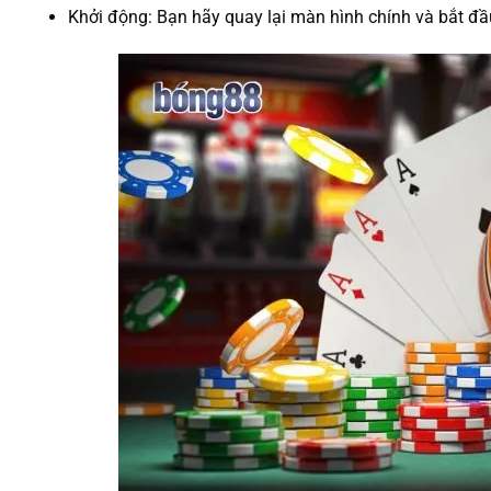
Khởi động: Bạn hãy quay lại màn hình chính và bắt đ