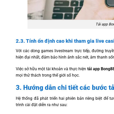
Tải app Bon
2.3. Tính ổn định cao khi tham gia live cas
Với các dòng games livestream trực tiếp, đường truy
hiện đại nhất, đảm bảo hình ảnh sắc nét, âm thanh sốn
Việc sở hữu một tài khoản và thực hiện
tải app Bong8
mọi thử thách trong thế giới số học.
3. Hướng dẫn chi tiết các bước 
Hệ thống đã phát triển hai phiên bản riêng biệt để t
trình cài đặt diễn ra như sau: