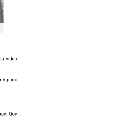
óa video
inh phục
nay. Quy