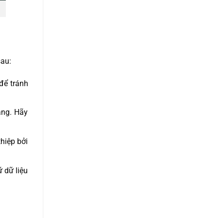
sau:
để tránh
ăng. Hãy
thiệp bởi
 dữ liệu