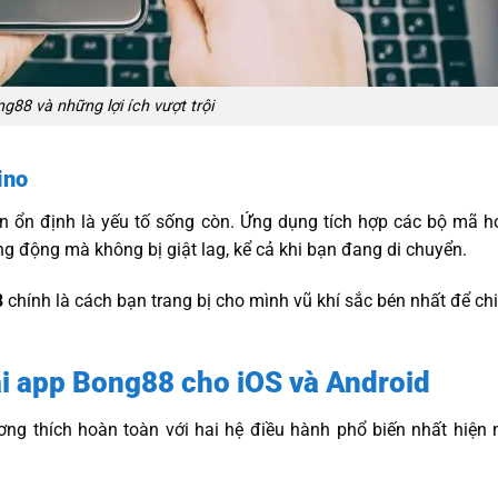
g88 và những lợi ích vượt trội
ino
ền ổn định là yếu tố sống còn. Ứng dụng tích hợp các bộ mã h
g động mà không bị giật lag, kể cả khi bạn đang di chuyển.
8
chính là cách bạn trang bị cho mình vũ khí sắc bén nhất để ch
tải app Bong88 cho iOS và Android
ương thích hoàn toàn với hai hệ điều hành phổ biến nhất hiện 