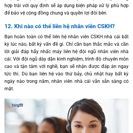
hợp trái với quy định sẽ áp dụng biện pháp xử lý phù hợp
để bảo vệ cộng đồng chung và quyền lợi đôi bên.
12. Khi nào có thể liên hệ nhân viên CSKH?
Bạn hoàn toàn có thể liên hệ nhân viên CSKH nhà cái bất
kỳ lúc nào, bất kỳ vấn đề gì. Chỉ cần bạn thắc mắc và cần
lời giải đáp hãy nhấc máy liên hệ đội ngũ nhân viên nhà
cái. Với đội ngũ dày dặn kinh nghiệm, trình độ chuyên môn
cao và tận tâm với nghề, bạn sẽ nhận được đáp án ngay
tức thì. Dù bạn liên hệ vào thứ bảy, chủ nhật hay bất kỳ
ngày nào trong năm, nhân viên nhà cái vẫn sẵn sàng có
mặt.