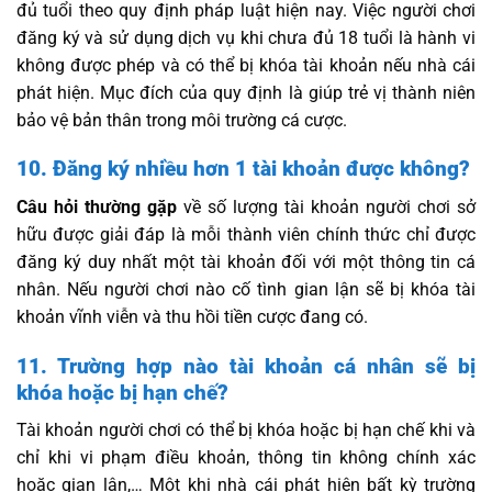
đủ tuổi theo quy định pháp luật hiện nay. Việc người chơi
đăng ký và sử dụng dịch vụ khi chưa đủ 18 tuổi là hành vi
không được phép và có thể bị khóa tài khoản nếu nhà cái
phát hiện. Mục đích của quy định là giúp trẻ vị thành niên
bảo vệ bản thân trong môi trường cá cược.
10. Đăng ký nhiều hơn 1 tài khoản được không?
Câu hỏi thường gặp
về số lượng tài khoản người chơi sở
hữu được giải đáp là mỗi thành viên chính thức chỉ được
đăng ký duy nhất một tài khoản đối với một thông tin cá
nhân. Nếu người chơi nào cố tình gian lận sẽ bị khóa tài
khoản vĩnh viễn và thu hồi tiền cược đang có.
11. Trường hợp nào tài khoản cá nhân sẽ bị
khóa hoặc bị hạn chế?
Tài khoản người chơi có thể bị khóa hoặc bị hạn chế khi và
chỉ khi vi phạm điều khoản, thông tin không chính xác
hoặc gian lận,… Một khi nhà cái phát hiện bất kỳ trường