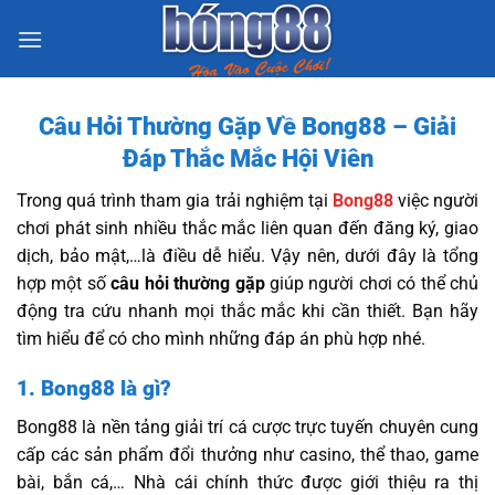
Bỏ
qua
nội
dung
Câu Hỏi Thường Gặp Về Bong88 – Giải
Đáp Thắc Mắc Hội Viên
Trong quá trình tham gia trải nghiệm tại
Bong88
việc người
chơi phát sinh nhiều thắc mắc liên quan đến đăng ký, giao
dịch, bảo mật,…là điều dễ hiểu. Vậy nên, dưới đây là tổng
hợp một số
câu hỏi thường gặp
giúp người chơi có thể chủ
động tra cứu nhanh mọi thắc mắc khi cần thiết. Bạn hãy
tìm hiểu để có cho mình những đáp án phù hợp nhé.
1. Bong88 là gì?
Bong88 là nền tảng giải trí cá cược trực tuyến chuyên cung
cấp các sản phẩm đổi thưởng như casino, thể thao, game
bài, bắn cá,… Nhà cái chính thức được giới thiệu ra thị