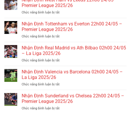
Premier League 2025/26
Chức năng bình luận bị tắt
ở
Nhận
Định
Nhận Định Tottenham vs Everton 22h00 24/05 –
West
Premier League 2025/26
Ham
Chức năng bình luận bị tắt
ở
vs
Nhận
Leeds
Định
Nhận Định Real Madrid vs Ath Bilbao 02h00 24/05
22h00
Tottenham
24/05
– La Liga 2025/26
vs
–
Chức năng bình luận bị tắt
ở
Everton
Premier
Nhận
22h00
League
Định
Nhận Định Valencia vs Barcelona 02h00 24/05 –
24/05
2025/26
Real
–
La Liga 2025/26
Madrid
Premier
Chức năng bình luận bị tắt
ở
vs
League
Nhận
Ath
2025/26
Định
Nhận Định Sunderland vs Chelsea 22h00 24/05 –
Bilbao
Valencia
02h00
Premier League 2025/26
vs
24/05
Chức năng bình luận bị tắt
ở
Barcelona
–
Nhận
02h00
La
Định
24/05
Liga
Sunderland
–
2025/26
vs
La