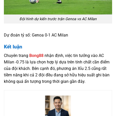
Đội hình dự kiến trước trận Genoa vs AC Milan
Dự đoán tỷ số: Genoa 0-1 AC Milan
Kết luận
Chuyên trang
Bong88
nhận định, việc tin tưởng vào AC
Milan -0.75 là lựa chọn hợp lý dựa trên tính chất cần điểm
của đội khách. Bên cạnh đó, phương án Xỉu 2.5 cũng rất
tiềm năng khi cả 2 đội đều đang sở hữu hiệu suất ghi bàn
không quá ấn tượng trong thời gian gần đây.