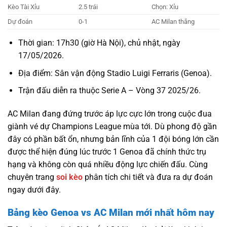
Kèo Tài Xỉu
2.5 trái
Chọn: Xỉu
Dự đoán
0-1
AC Milan thắng
Thời gian: 17h30 (giờ Hà Nội), chủ nhật, ngày
17/05/2026.
Địa điểm: Sân vận động Stadio Luigi Ferraris (Genoa).
Trận đấu diễn ra thuộc Serie A – Vòng 37 2025/26.
AC Milan đang đứng trước áp lực cực lớn trong cuộc đua
giành vé dự Champions League mùa tới. Dù phong độ gần
đây có phần bất ổn, nhưng bản lĩnh của 1 đội bóng lớn cần
được thể hiện đúng lúc trước 1 Genoa đã chính thức trụ
hạng và không còn quá nhiều động lực chiến đấu. Cùng
chuyên trang
soi kèo
phân tích chi tiết và đưa ra dự đoán
ngay dưới đây.
Bảng kèo Genoa vs AC Milan mới nhất hôm nay