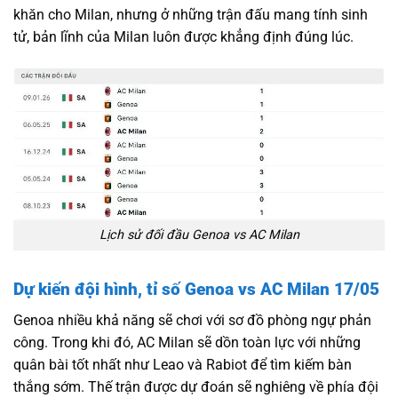
khăn cho Milan, nhưng ở những trận đấu mang tính sinh
tử, bản lĩnh của Milan luôn được khẳng định đúng lúc.
Lịch sử đối đầu Genoa vs AC Milan
Dự kiến đội hình, tỉ số Genoa vs AC Milan
17
/05
Genoa nhiều khả năng sẽ chơi với sơ đồ phòng ngự phản
công. Trong khi đó, AC Milan sẽ dồn toàn lực với những
quân bài tốt nhất như Leao và Rabiot để tìm kiếm bàn
thắng sớm. Thế trận được dự đoán sẽ nghiêng về phía đội