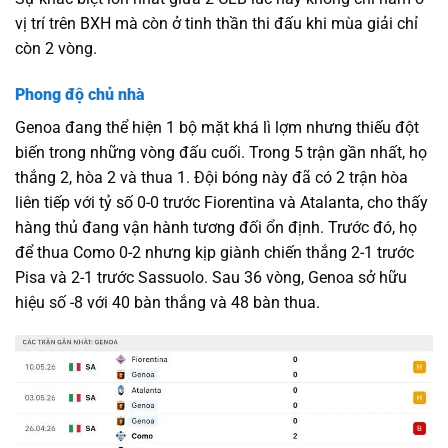
vị trí trên BXH mà còn ở tinh thần thi đấu khi mùa giải chỉ
còn 2 vòng.
Phong độ chủ nhà
Genoa đang thể hiện 1 bộ mặt khá lì lợm nhưng thiếu đột
biến trong những vòng đấu cuối. Trong 5 trận gần nhất, họ
thắng 2, hòa 2 và thua 1. Đội bóng này đã có 2 trận hòa
liên tiếp với tỷ số 0-0 trước Fiorentina và Atalanta, cho thấy
hàng thủ đang vận hành tương đối ổn định. Trước đó, họ
để thua Como 0-2 nhưng kịp giành chiến thắng 2-1 trước
Pisa và 2-1 trước Sassuolo. Sau 36 vòng, Genoa sở hữu
hiệu số -8 với 40 bàn thắng và 48 bàn thua.