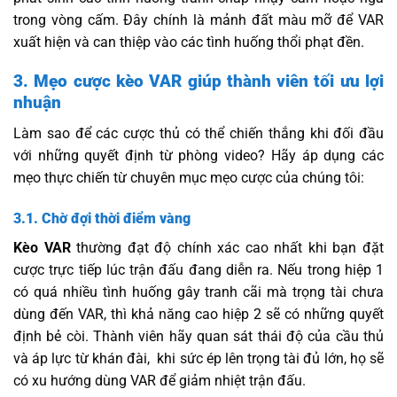
trong vòng cấm. Đây chính là mảnh đất màu mỡ để VAR
xuất hiện và can thiệp vào các tình huống thổi phạt đền.
3. Mẹo cược kèo VAR giúp thành viên tối ưu lợi
nhuận
Làm sao để các cược thủ có thể chiến thắng khi đối đầu
với những quyết định từ phòng video? Hãy áp dụng các
mẹo thực chiến từ chuyên mục mẹo cược của chúng tôi:
3.1. Chờ đợi thời điểm vàng
Kèo VAR
thường đạt độ chính xác cao nhất khi bạn đặt
cược trực tiếp lúc trận đấu đang diễn ra. Nếu trong hiệp 1
có quá nhiều tình huống gây tranh cãi mà trọng tài chưa
dùng đến VAR, thì khả năng cao hiệp 2 sẽ có những quyết
định bẻ còi. Thành viên hãy quan sát thái độ của cầu thủ
và áp lực từ khán đài, khi sức ép lên trọng tài đủ lớn, họ sẽ
có xu hướng dùng VAR để giảm nhiệt trận đấu.