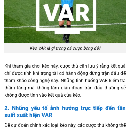
Kèo VAR là gì trong cá cược bóng đá?
Khi tham gia chơi kèo này, cược thủ cần lưu ý rằng kết quả
chỉ được tính khi trọng tài có hành động dừng trận đấu để
tham khảo công nghệ này. Những tình huống VAR kiểm tra
thầm lặng mà không làm gián đoạn trận đấu thường sẽ
không được tính vào kết quả của kèo.
2. Những yếu tố ảnh hưởng trực tiếp đến tần
suất xuất hiện VAR
Để dự đoán chính xác loại kèo này, các cược thủ không thể