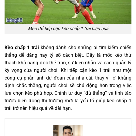
Mẹo để tiếp cận kèo chấp 1 trái hiệu quả
Kèo chấp 1 trái
không dành cho những ai tìm kiếm chiến
thắng dễ dàng hay tỷ số cách biệt. Đây là mốc kèo thử
thách khả năng đọc thế trận, sự kiên nhẫn và cách quản lý
kỳ vọng của người chơi. Khi tiếp cận kèo 1 trái như một
công cụ phản ánh dự đoán của nhà cái, thay vì lời khẳng
định chắc thắng, người chơi sẽ chủ động hơn trong việc
lựa chọn kèo phù hợp. Chính tư duy “đủ thắng” và tỉnh táo
trước biến động thị trường mới là yếu tố giúp kèo chấp 1
trái trở nên hiệu quả về dài hạn.