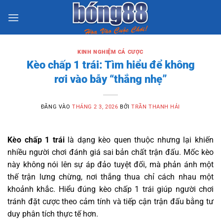
Bỏ
qua
nội
dung
KINH NGHIỆM CÁ CƯỢC
Kèo chấp 1 trái: Tìm hiểu để không
rơi vào bẫy “thắng nhẹ”
ĐĂNG VÀO
THÁNG 2 3, 2026
BỞI
TRẦN THANH HẢI
Kèo chấp 1 trái
là dạng kèo quen thuộc nhưng lại khiến
nhiều người chơi đánh giá sai bản chất trận đấu. Mốc kèo
này không nói lên sự áp đảo tuyệt đối, mà phản ánh một
thế trận lưng chừng, nơi thắng thua chỉ cách nhau một
khoảnh khắc. Hiểu đúng kèo chấp 1 trái giúp người chơi
tránh đặt cược theo cảm tính và tiếp cận trận đấu bằng tư
duy phân tích thực tế hơn.