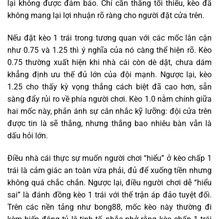
lại không được đảm bảo. Chỉ cần thắng tối thiểu, kèo đã
không mang lại lợi nhuận rõ ràng cho người đặt cửa trên.
Nếu đặt kèo 1 trái trong tương quan với các mốc lân cận
như 0.75 và 1.25 thì ý nghĩa của nó càng thể hiện rõ. Kèo
0.75 thường xuất hiện khi nhà cái còn dè dặt, chưa dám
khẳng định ưu thế đủ lớn của đội mạnh. Ngược lại, kèo
1.25 cho thấy kỳ vọng thắng cách biệt đã cao hơn, sẵn
sàng đẩy rủi ro về phía người chơi. Kèo 1.0 nằm chính giữa
hai mốc này, phản ánh sự cân nhắc kỹ lưỡng: đội cửa trên
được tin là sẽ thắng, nhưng thắng bao nhiêu bàn vẫn là
dấu hỏi lớn.
Điều nhà cái thực sự muốn người chơi “hiểu” ở kèo chấp 1
trái là cảm giác an toàn vừa phải, đủ để xuống tiền nhưng
không quá chắc chắn. Ngược lại, điều người chơi dễ “hiểu
sai” là đánh đồng kèo 1 trái với thế trận áp đảo tuyệt đối.
Trên các nền tảng như bong88, mốc kèo này thường đi